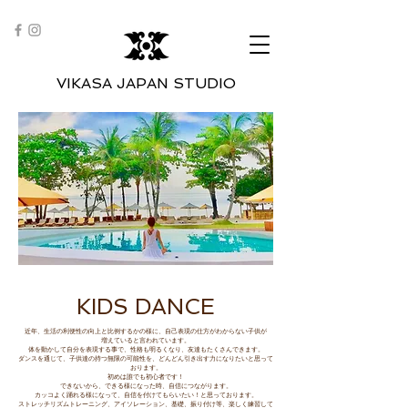
​VIKASA JAPAN STUDIO
​KIDS DANCE
近年、生活の利便性の向上と比例するかの様に、自己表現の仕方がわからない子供が
増えていると言われています。
体を動かして自分を表現する事で、性格も明るくなり、友達もたくさんできます。
ダンスを通じて、子供達の持つ無限の可能性を、どんどん引き出す力になりたいと思って
おります。
初めは誰でも初心者です！
できないから、できる様になった時、自信につながります。
カッコよく踊れる様になって、自信を付けてもらいたい！と思っております。
ストレッチリズムトレーニング、アイソレーション、基礎、振り付け等、楽しく練習して