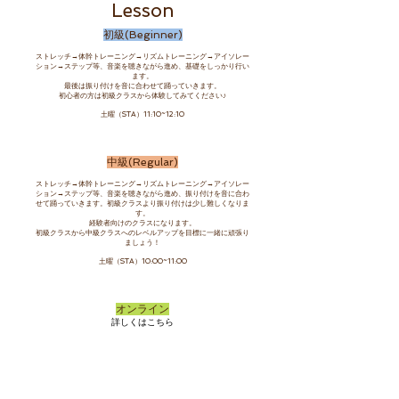
Lesson
初級(Beginner)
ストレッチ→体幹トレーニング→リズムトレーニング→アイソレー
ション→ステップ等、音楽を聴きながら進め、基礎をしっかり行い
ます。
最後は振り付けを音に合わせて踊っていきます。
初心者の方は初級クラスから体験してみてください♪
土曜（STA）11:10~12:10
中級(Regular)
ストレッチ→体幹トレーニング→リズムトレーニング→アイソレー
ション→ステップ等、音楽を聴きながら進め、振り付けを音に合わ
せて踊っていきます。初級クラスより振り付けは少し難しくなりま
す。
経験者向けのクラスになります。
初級クラスから中級クラスへのレベルアップを目標に一緒に頑張り
ましょう！
​土曜（STA）10:00~11:00
オンライン
詳しくはこちら