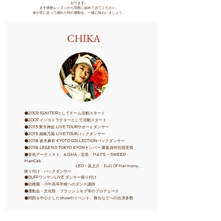
おります。
まず体験レッスンから気軽に始めてみてください。
​体が音に合って踊れた時の感動を、一緒に味わいましょう。
​CHIKA
⚫️2003 1GNITERとしてチーム活動スタート
⚫️2007 インストラクターとして活動スタート
⚫️2015 東方神起 LIVE TOURサポートダンサー
⚫️2015 湘南乃風 LIVE TOURバックダンサー
⚫️2018 倉木麻衣 KYOTO COLLECTIONバックダンサー
⚫️2018 LEGEND TOKYO KYONナンバー 審査員特別賞受賞
⚫️音色アーティスト、AISHA・宏美・MAY’S ・SWEEP・
MattCab
LEO・真之介・Full Of Harmony、
振り付け・バックダンサー
⚫️DUFFワンマンLIVE ダンサー振り付け
⚫️幼稚園・小中高等学校へのダンス講師
⚫️運動会・文化祭・フラッシュモブ等のプロデュース
⚫️関西を中心としたshowやイベント、舞台などへの出演多数