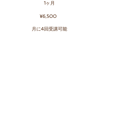
​1ヶ月
​¥6,500
月に4回受講可能
Ticket
​1回チケット
​¥1,800
有効期限：当日
​6回チケット
​¥10,000
有効期限：2ヶ月